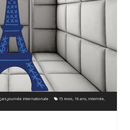
çais
,
journée internationale
15 mois
,
16 ans
,
internée
,