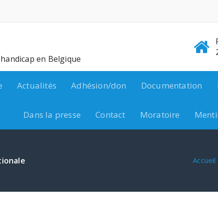
e handicap en Belgique
e
Actualités
Adhésion/don
Documentation
Dans la presse
Contact
Moratoire
Menti
tionale
Accueil