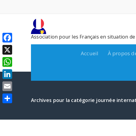
Aller
au
contenu
Association pour les Français en situation d
Facebook
Accueil
À propos d
X
WhatsApp
LinkedIn
Email
Archives pour la catégorie journée interna
Partager