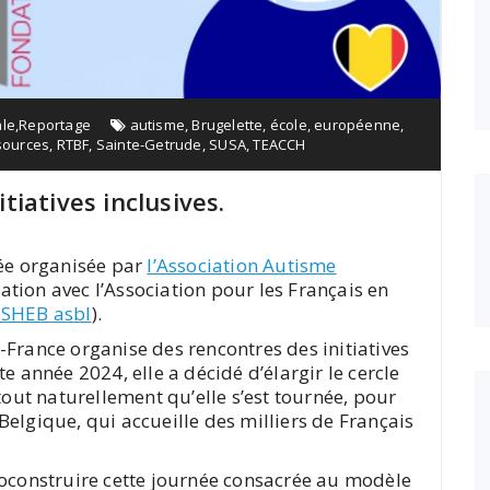
ale
,
Reportage
autisme
,
Brugelette
,
école
,
européenne
,
sources
,
RTBF
,
Sainte-Getrude
,
SUSA
,
TEACCH
iatives inclusives.
née organisée par
l’Association Autisme
ation avec l’Association pour les Français en
ESHEB asbl
).
-France organise des rencontres des initiatives
e année 2024, elle a décidé d’élargir le cercle
tout naturellement qu’elle s’est tournée, pour
elgique, qui accueille des milliers de Français
oconstruire cette journée consacrée au modèle