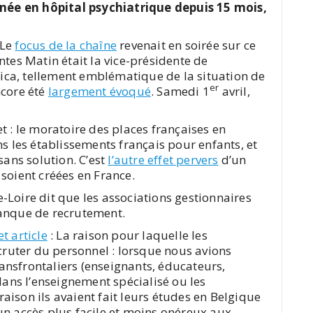
ernée en hôpital psychiatrique depuis 15 mois,
 Le
focus de la chaîne
revenait en soirée sur ce
ntes Matin était la vice-présidente de
ssica, tellement emblématique de la situation de
er
ncore été
largement évoqué
. Samedi 1
avril,
t : le moratoire des places françaises en
ns les établissements français pour enfants, et
sans solution. C’est
l’autre effet pervers
d’un
soient créées en France.
-Loire dit que les associations gestionnaires
manque de recrutement.
et article
: La raison pour laquelle les
ecruter du personnel : lorsque nous avions
nsfrontaliers (enseignants, éducateurs,
ns l’enseignement spécialisé ou les
ison ils avaient fait leurs études en Belgique
r un accès plus facile et moins onéreux aux