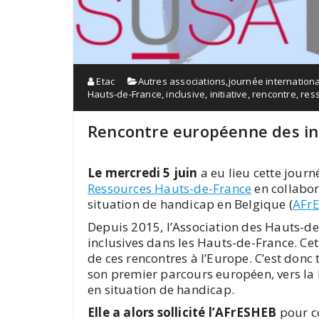
Etac
Autres associations
,
journée internation
Hauts-de-France
,
inclusive
,
initiative
,
rencontre
,
res
Rencontre européenne des init
Le mercredi 5 juin
a eu lieu cette jour
Ressources Hauts-de-France
en collabor
situation de handicap en Belgique (
AFr
Depuis 2015,
l’Association des Hauts-de
inclusives dans les Hauts-de-France. Cett
de ces rencontres à l’Europe. C’est donc 
son premier parcours européen, vers la B
en situation de handicap.
Elle a alors sollicité l’AFrESHEB
pour c