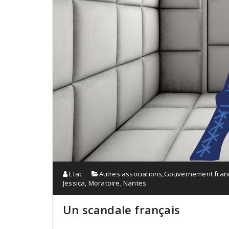
Etac
Autres associations
,
Gouvernement fran
Jessica
,
Moratoire
,
Nantes
Un scandale français