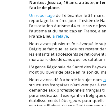
Nantes : Jessica, 16 ans, autiste, int
faute de place.
Un reportage
de Télénantes le 31 mars.
reportage. Le même jour, l’invitée de Na
l’association Autisme 44 et le cas de Je
l’autisme et du handicap en France, a e
France Bleu
a relayé
.
Nous avons plusieurs fois évoqué le suje
Belgique fait que les adultes restent da
les enfants et adolescents se retrouvent 
moratoire décidé sans que les solutions 
L’Agence Régionale de Santé des Pays-de
n’ont pu ouvrir de place en raison du 
Nous avions déjà abordé le sujet dans
c
structures françaises n’arrivent pas à r
demandé aux professionnels français tra
paramédicaux…) exerçant en Belgique da
établissements hébergeurs pour quelle ra
et y travaillaient, (et ce n’était pas pou