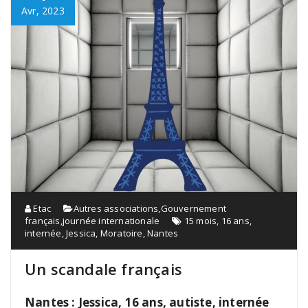
Avr, 2023
Etac
Autres associations
,
Gouvernement
français
,
journée internationale
15 mois
,
16 ans
,
internée
,
Jessica
,
Moratoire
,
Nantes
Un scandale français
Nantes : Jessica, 16 ans, autiste, internée