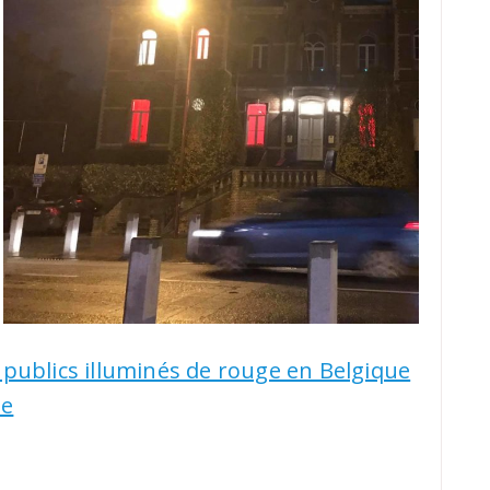
nt publics illuminés de rouge en Belgique
pe