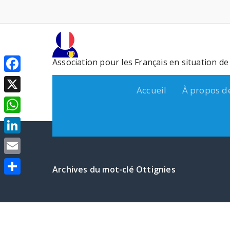
Aller
au
contenu
Association pour les Français en situation d
Facebook
Accueil
À propos d
X
WhatsApp
LinkedIn
Email
Archives du mot-clé Ottignies
Partager