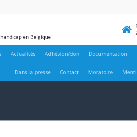
e handicap en Belgique
e
Actualités
Adhésion/don
Documentation
Dans la presse
Contact
Moratoire
Menti