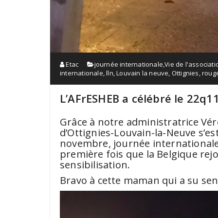
Etac
journée internationale
,
Vie de l'associati
internationale
,
lln
,
Louvain la neuve
,
Ottignies
,
roug
L’AFrESHEB a célébré le 22q1
Grâce à notre administratrice Véro
d’Ottignies-Louvain-la-Neuve s’es
novembre, journée internationale d
première fois que la Belgique re
sensibilisation.
Bravo à cette maman qui a su sensib