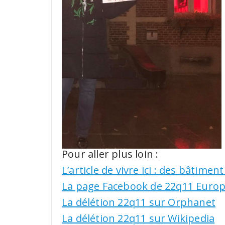
Pour aller plus loin :
L’article de vivre ici : des bâtime
La page Facebook de 22q11 Euro
La délétion 22q11 sur Orphanet
La délétion 22q11 sur Wikipedia