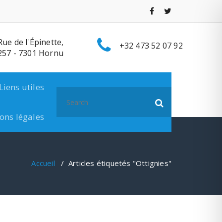
Rue de l'Épinette,
+32 473 52 07 92
257 - 7301 Hornu
Liens utiles
Search
for:
ons légales
Accueil
/
Articles étiquetés "Ottignies"