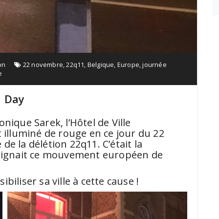
on
22 novembre
,
22q11
,
Belgique
,
Europe
,
journée
e
1 Day
nique Sarek, l’Hôtel de Ville
t illuminé de rouge en ce jour du 22
e la délétion 22q11. C’était la
joignait ce mouvement européen de
iliser sa ville à cette cause !