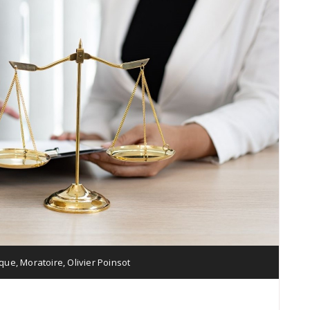
ique
,
Moratoire
,
Olivier Poinsot