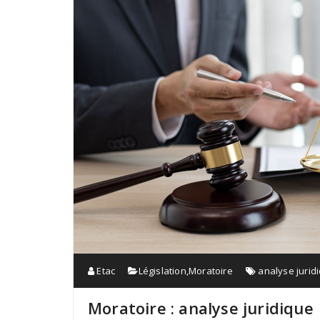
Etac
Législation
,
Moratoire
analyse jurid
Moratoire : analyse juridique