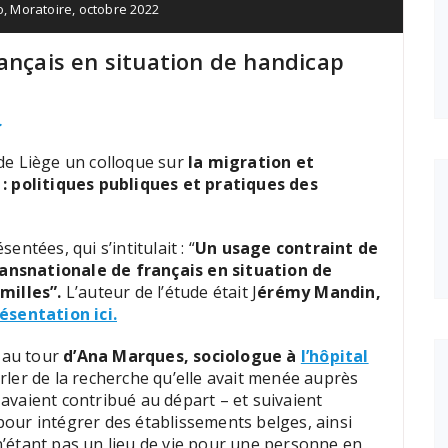
o
,
Moratoire
,
octobre 2022
ançais en situation de handicap
.
é de Liège un colloque sur
la migration et
 : politiques publiques et pratiques des
ntées, qui s’intitulait : “
Un usage contraint de
transnationale de français en situation de
milles”.
L’auteur de l’étude était J
érémy Mandin,
résentation ici.
t au tour
d’Ana Marques, sociologue à
l’hôpital
rler de la recherche qu’elle avait menée auprès
i avaient contribué au départ – et suivaient
 pour intégrer des établissements belges, ainsi
 n’étant pas un lieu de vie pour une personne en