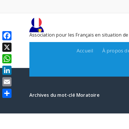
Aller
au
contenu
Association pour les Français en situation d
Facebook
Accueil
À propos d
X
WhatsApp
LinkedIn
Email
Archives du mot-clé Moratoire
Partager