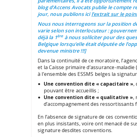
parlementaires, il a été opportunément ret
blog d’Accens Avocats publie le compte r
jour, nous publions ici
l’extrait sur le poi
Nous nous interrogeons sur la position de
varie selon son interlocuteur : gouvernem
ère
déjà la 1
à nous solliciter pour des que
Belgique lorsqu’elle était députée de l’opp
devenue ministre !!!]
Dans la continuité de ce moratoire, l’age
et la Caisse primaire d’assurance-maladi
à l’ensemble des ESSMS belges la signatur
Une convention dite « capacitaire »
,
pouvant être accueillis ;
Une convention dite « qualitative »
,
d’accompagnement des ressortissants fr
En l’absence de signature de ces conventio
en plus insistants, voire ont menacé de s
signature desdites conventions.