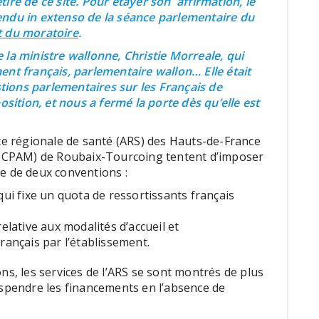
iré de ce site. Pour étayer son affirmation, le
endu in extenso de la séance parlementaire du
nt du moratoire
.
 la ministre wallonne, Christie Morreale, qui
ent français, parlementaire wallon… Elle était
stions parlementaires sur les Français de
osition, et nous a fermé la porte dès qu’elle est
nce régionale de santé (ARS) des Hauts-de-France
e (CPAM) de Roubaix-Tourcoing tentent d’imposer
e de deux conventions :
 qui fixe un quota de ressortissants français
 relative aux modalités d’accueil et
ançais par l’établissement.
ns, les services de l’ARS se sont montrés de plus
uspendre les financements en l’absence de