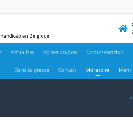
e handicap en Belgique
e
Actualités
Adhésion/don
Documentation
Dans la presse
Contact
Moratoire
Menti
A