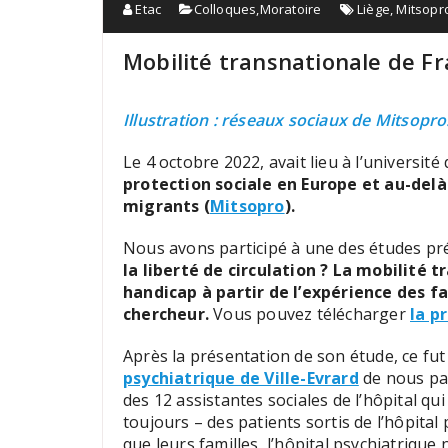
Etac
Colloques
,
Moratoire
Liège
,
Mitsopr
Mobilité transnationale de Fr
Illustration : réseaux sociaux de Mitsopro
Le 4 octobre 2022, avait lieu à l’universit
protection sociale en Europe et au-delà
migrants (
Mitsopro
).
Nous avons participé à une des études prése
la liberté de circulation ? La mobilité 
handicap à partir de l’expérience des fa
chercheur.
Vous pouvez télécharger
la p
Après la présentation de son étude, ce fu
psychiatrique de Ville-Evrard
de nous pa
des 12 assistantes sociales de l’hôpital qu
toujours – des patients sortis de l’hôpital
que leurs familles, l’hôpital psychiatrique