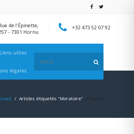
Rue de l'Épinette,
+32 473 52 07 92
257 - 7301 Hornu
Liens utiles
Search
for:
ons légales
ccueil
/
Articles étiquetés "Moratoire"
( Page2 )