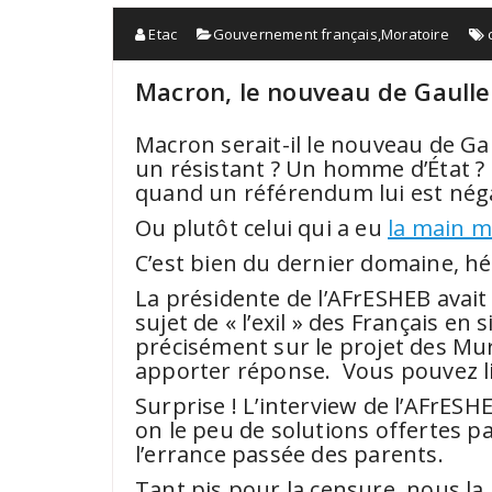
Etac
Gouvernement français
,
Moratoire
Macron, le nouveau de Gaulle
Macron serait-il le nouveau de Gau
un résistant ? Un homme d’État ? 
quand un référendum lui est néga
Ou plutôt celui qui a eu
la main m
C’est bien du dernier domaine, héla
La présidente de l’AFrESHEB avait
sujet de « l’exil » des Français en
précisément sur le projet des Mur
apporter réponse. Vous pouvez lir
Surprise ! L’interview de l’AFrESH
on le peu de solutions offertes pa
l’errance passée des parents.
Tant pis pour la censure, nous la