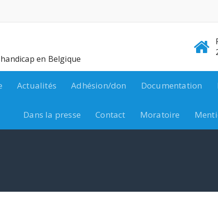
e handicap en Belgique
e
Actualités
Adhésion/don
Documentation
Dans la presse
Contact
Moratoire
Menti