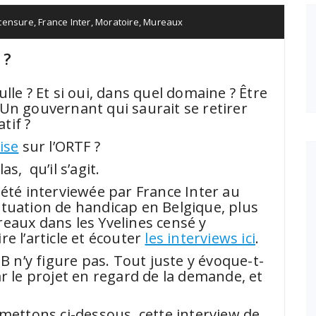
censure
,
France Inter
,
Moratoire
,
Mureaux
 ?
lle ? Et si oui, dans quel domaine ? Être
Un gouvernant qui saurait se retirer
tif ?
ise
sur l’ORTF ?
s, qu’il s’agit.
 été interviewée par France Inter au
 situation de handicap en Belgique, plus
eaux dans les Yvelines censé y
e l’article et écouter
les interviews ici
.
EB n’y figure pas. Tout juste y évoque-t-
r le projet en regard de la demande, et
 mettons ci-dessous, cette interview de