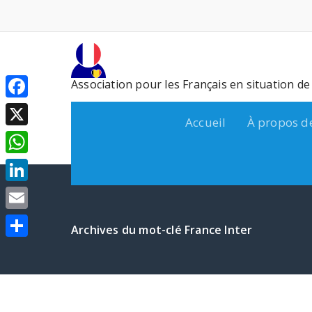
Aller
au
contenu
Association pour les Français en situation d
Facebook
Accueil
À propos d
X
WhatsApp
LinkedIn
Email
Archives du mot-clé France Inter
Partager