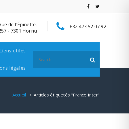
Rue de l'Épinette,
+32 473 52 07 92
257 - 7301 Hornu
Liens utiles
Search
for:
ons légales
Accueil
/
Articles étiquetés "France Inter"