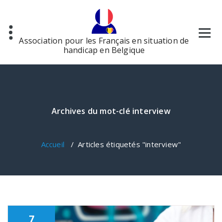
Aller
au
contenu
Association pour les Français en situation de
handicap en Belgique
Archives du mot-clé interview
Accueil
/
Articles étiquetés "interview"
7