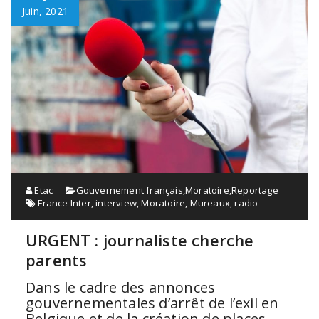
Juin, 2021
Etac
Gouvernement français
,
Moratoire
,
Reportage
France Inter
,
interview
,
Moratoire
,
Mureaux
,
radio
URGENT : journaliste cherche
parents
Dans le cadre des annonces
gouvernementales d’arrêt de l’exil en
Belgique et de la création de places,