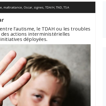
ce
,
maltraitance
,
Oscar
,
signes
,
TDA/H
,
TND
,
TSA
ar
 entre l’autisme, le TDAH ou les troubles
 des actions interministérielles
initiatives déployées.