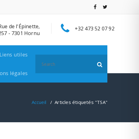
Rue de l'Épinette,
+32 473 52 07 92
257 - 7301 Hornu
Liens utiles
Search
for:
ons légales
Accueil
/
Articles étiquetés "TSA"