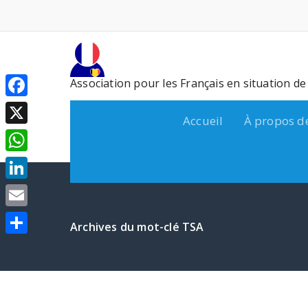
Aller
au
contenu
Association pour les Français en situation d
Facebook
Accueil
À propos d
X
WhatsApp
LinkedIn
Email
Archives du mot-clé TSA
Partager