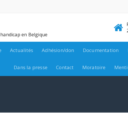
e handicap en Belgique
e
Actualités
Adhésion/don
Documentation
Dans la presse
Contact
Moratoire
Menti