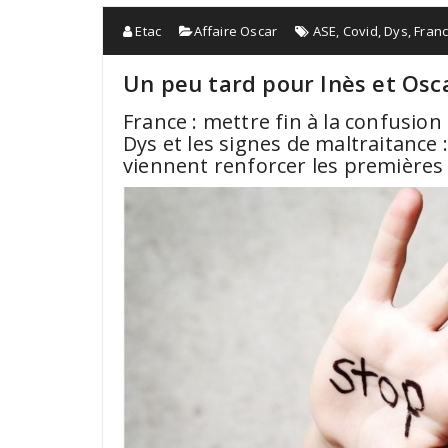
Etac
Affaire Oscar
ASE
,
Covid
,
Dys
,
Fran
Un peu tard pour Inès et Osc
France : mettre fin à la confusion
Dys et les signes de maltraitance :
viennent renforcer les premières 