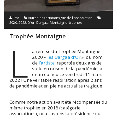
Etac
Autres associations
,
Vie de l'association
2020
,
2022
,
D'or
,
Dargaa
,
Montaigne
,
trophée
Trophée Montaigne
L
a remise du Trophée Montaigne
2020 «
les Dargaa d’Or
», du nom
de
l’artiste
, reportée deux ans de
suite en raison de la pandémie, a
enfin eu lieu ce vendredi 11 mars
2022 ! Une véritable respiration après 2 ans
de pandémie et en pleine actualité tragique.
Comme notre action avait été récompensée du
même trophée en 2018 (catégorie
associations), nous avions la présidence du