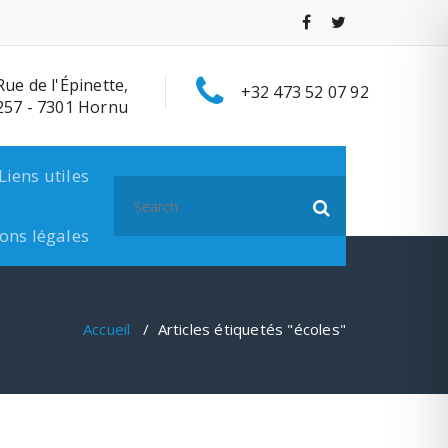
Rue de l'Épinette,
+32 473 52 07 92
257 - 7301 Hornu
Liens utiles
Search
for:
ons légales
Accueil
/
Articles étiquetés "écoles"