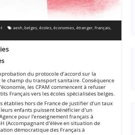
H
aesh
,
belges
,
écoles
,
économies
,
étranger
,
Français
,
ies
es
probation du protocole d’accord sur la
r le champ du transport sanitaire. Conséquence
ci d’économie, les CPAM commencent à refuser
ts Français vers les écoles spécialisées belges.
 établies hors de France de justifier d’un taux
eurs enfants puissent bénéficier d’un
Agence pour l’enseignement français à
ESH (Accompagnant d’élève en situation de
ation démocratique des Français à