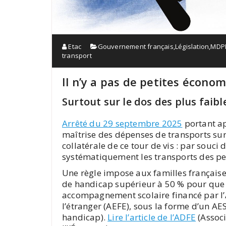
Etac
Gouvernement français
,
Législation
,
MDP
transport
Il n’y a pas de petites économ
Surtout sur le dos des plus faibl
Arrêté du 29 septembre 2025
portant ap
maîtrise des dépenses de transports su
collatérale de ce tour de vis : par sou
systématiquement les transports des peti
Une règle impose aux familles françaises
de handicap supérieur à 50 % pour que l
accompagnement scolaire financé par l’
l’étranger (AEFE), sous la forme d’un A
handicap).
Lire l’article de l’ADFE
(Associ