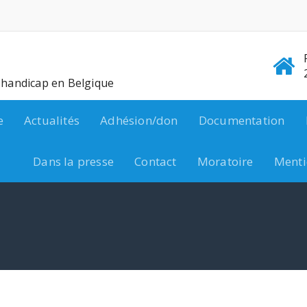
e handicap en Belgique
e
Actualités
Adhésion/don
Documentation
Dans la presse
Contact
Moratoire
Menti