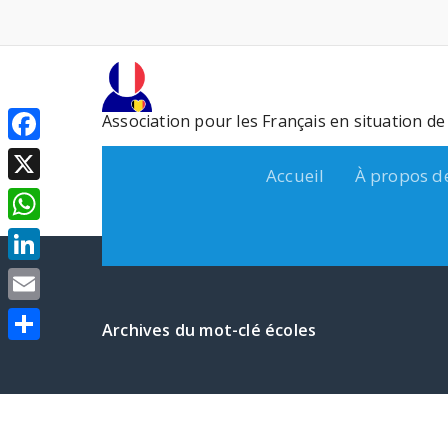
Aller
au
contenu
Association pour les Français en situation d
Facebook
Accueil
À propos d
X
WhatsApp
LinkedIn
Email
Archives du mot-clé écoles
Partager