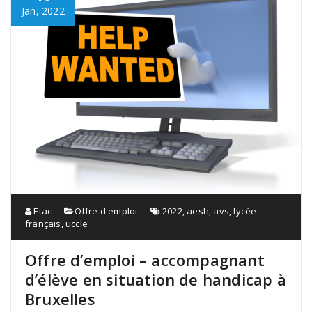
Jan, 2022
Etac
Offre d'emploi
2022
,
aesh
,
avs
,
lycée
français
,
uccle
Offre d’emploi – accompagnant
d’élève en situation de handicap à
Bruxelles