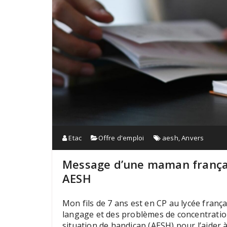
Etac
Offre d'emploi
aesh
,
Anvers
Message d’une maman français
AESH
Mon fils de 7 ans est en CP au lycée françai
langage et des problèmes de concentration,
situation de handicap (AESH) pour l’aider