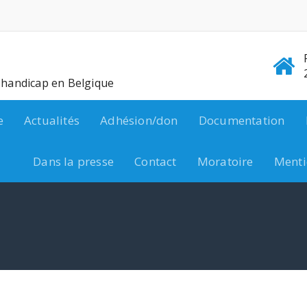
e handicap en Belgique
e
Actualités
Adhésion/don
Documentation
Dans la presse
Contact
Moratoire
Menti