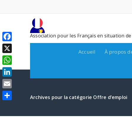
Aller
au
contenu
Association pour les Français en situation d
Facebook
Accueil
À propos d
X
WhatsApp
LinkedIn
Email
Archives pour la catégorie Offre d’emploi
Partager