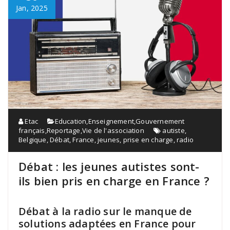
Jan, 2025
Etac
Education
,
Enseignement
,
Gouvernement
français
,
Reportage
,
Vie de l'association
autiste
,
Belgique
,
Débat
,
France
,
jeunes
,
prise en charge
,
radio
Débat : les jeunes autistes sont-
ils bien pris en charge en France ?
Débat à la radio sur le manque de
solutions adaptées en France pour