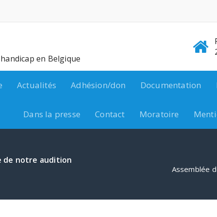
e handicap en Belgique
e
Actualités
Adhésion/don
Documentation
Dans la presse
Contact
Moratoire
Menti
e de notre audition
Assemblée des