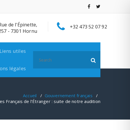
Rue de l'Épinette,
+32 473 52 07 92
257 - 7301 Hornu
Liens utiles
Search
for:
ons légales
Accueil
/
Gouvernement français
/
 Français de l’Étranger : suite de notre audition