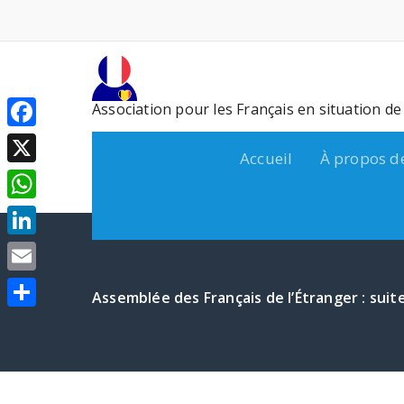
Aller
au
contenu
Association pour les Français en situation d
Facebook
Accueil
À propos d
X
WhatsApp
LinkedIn
Email
Assemblée des Français de l’Étranger : suit
Partager