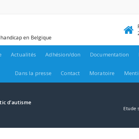
e handicap en Belgique
e
Actualités
Adhésion/don
Documentation
Dans la presse
Contact
Moratoire
Menti
tic d’autisme
Etude s