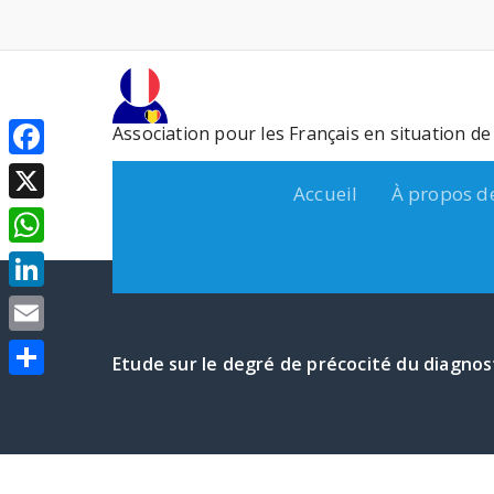
Aller
au
contenu
Association pour les Français en situation d
Facebook
Accueil
À propos d
X
WhatsApp
LinkedIn
Email
Etude sur le degré de précocité du diagnos
Partager