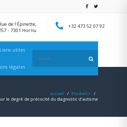
Rue de l'Épinette,
+32 473 52 07 92
257 - 7301 Hornu
Liens utiles
Search
for:
ons légales
Accueil
/
Etudiants
/
ur le degré de précocité du diagnostic d’autisme