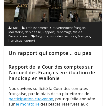
Etac
Etablissements
,
Gouvernement français
,
Moratoire
,
Non classé
,
Rapport
,
Reportage
,
Vie de
l'association
Belgique
,
cour des comptes
,
Français
,
handicap
,
rapport
Un rapport qui compte… ou pas
Rapport de la Cour des comptes sur
l’accueil des Français en situation de
handicap en Wallonie
Nous avions sollicité la Cour des comptes
française, par le biais de sa plateforme de
participation citoyenne
, pour qu’elle enquête
sur
le moratoire
des places réservées aux